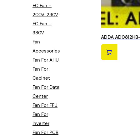
EC Fan –
200V-230V
EC Fan –
380V
ADDA AD0812HB-A
Fan
Accessories
Fan For AHU
Fan For
Cabinet
Fan For Data
Center
Fan For FFU
Fan For
Inverter
Fan For PCB