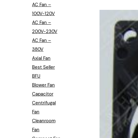
Industrial Automation
AC Fan –
100V-120V
Cleanroom Fan
AC Fan –
Air Purification
200V-230V
AC Fan –
Fan For Automotive
380V
Axial Fan
Cabinet Fan
Best Seller
Inverter Fan
BFU
Blower Fan
Capacitor
Centrifugal
Fan
Cleanroom
Fan