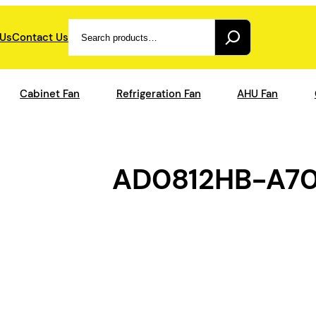
Search
 Us
Contact Us
Cabinet Fan
Refrigeration Fan
AHU Fan
AD0812HB-A7