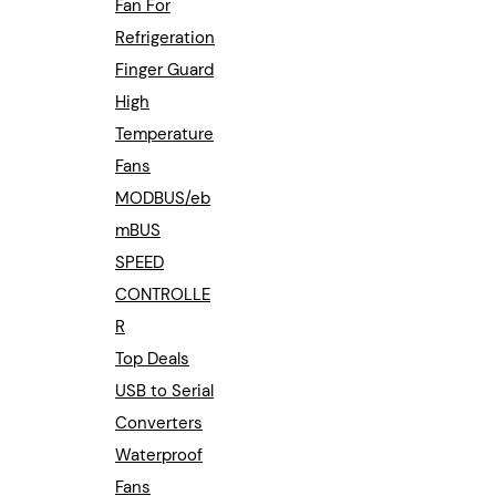
Fan For
Refrigeration
Finger Guard
High
Temperature
Fans
MODBUS/eb
mBUS
SPEED
CONTROLLE
R
Top Deals
USB to Serial
Converters
Waterproof
Fans