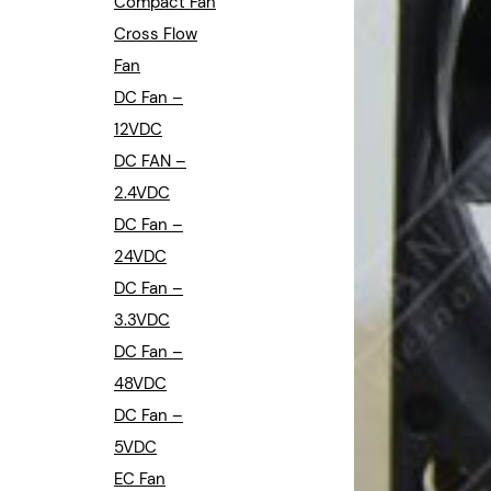
Compact Fan
Cross Flow
Fan
DC Fan –
12VDC
DC FAN –
2.4VDC
DC Fan –
24VDC
DC Fan –
3.3VDC
DC Fan –
48VDC
DC Fan –
5VDC
EC Fan