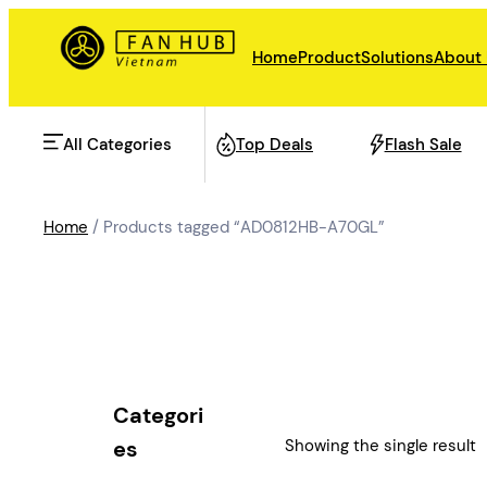
Skip
to
Home
Product
Solutions
About
content
All Categories
Top Deals
Flash Sale
Home
/ Products tagged “AD0812HB-A70GL”
AHU Fan
Rail Transit
Data Center Fan
Energy storage
Categori
Refrigeration Fan
Showing the single result
es