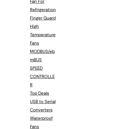
Fan For
Refrigeration
Finger Guard
High
Temperature
Fans
MODBUS/eb
mBUS
SPEED
CONTROLLE
R
Top Deals
USB to Serial
Converters
Waterproof
Fans