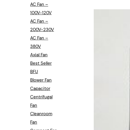
Industrial Automation
AC Fan –
100V-120V
Cleanroom Fan
AC Fan –
Air Purification
200V-230V
AC Fan –
Fan For Automotive
380V
Axial Fan
Cabinet Fan
Best Seller
Inverter Fan
BFU
Blower Fan
Capacitor
Centrifugal
Fan
Cleanroom
Fan