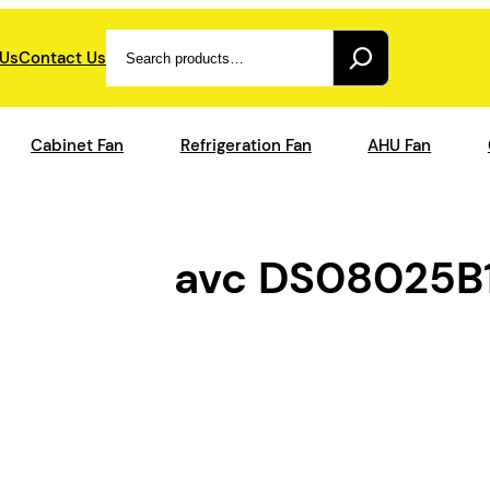
Search
 Us
Contact Us
Cabinet Fan
Refrigeration Fan
AHU Fan
avc DS08025B