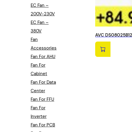
EC Fan –
200V-230V
EC Fan –
380V
AVC DS08025B12U
Fan
Accessories
Fan For AHU
Fan For
Cabinet
Fan For Data
Center
Fan For FFU
Fan For
Inverter
Fan For PCB