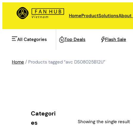
Skip
to
Home
Product
Solutions
About
content
All Categories
Top Deals
Flash Sale
Home
/ Products tagged “avc DS08025B12U”
AHU Fan
Rail Transit
Data Center Fan
Energy storage
Categori
Refrigeration Fan
Showing the single result
es