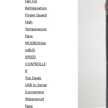
Fan For
Refrigeration
Finger Guard
High
Temperature
Fans
MODBUS/eb
mBUS
SPEED
CONTROLLE
R
Top Deals
USB to Serial
Converters
Waterproof
Fans