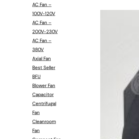
Industrial Automation
AC Fan –
100V-120V
Cleanroom Fan
AC Fan –
Air Purification
200V-230V
AC Fan –
Fan For Automotive
380V
Axial Fan
Cabinet Fan
Best Seller
Inverter Fan
BFU
Blower Fan
Capacitor
Centrifugal
Fan
Cleanroom
Fan