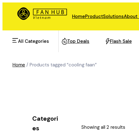
Skip
to
Home
Product
Solutions
About
content
All Categories
Top Deals
Flash Sale
Home
/ Products tagged “cooling faan”
AHU Fan
Rail Transit
Data Center Fan
Energy storage
Categori
Refrigeration Fan
Showing all 2 results
es