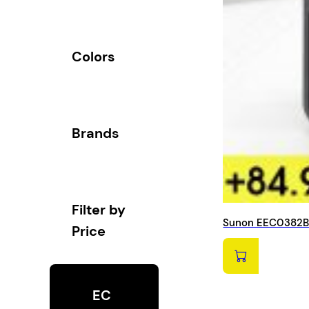
Colors
Brands
Filter by
Sunon EEC0382B1
Price
EC