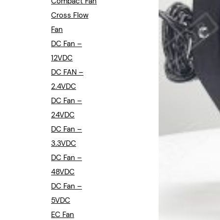
Compact Fan
Cross Flow
Fan
DC Fan –
12VDC
DC FAN –
2.4VDC
DC Fan –
24VDC
DC Fan –
3.3VDC
DC Fan –
48VDC
DC Fan –
5VDC
EC Fan