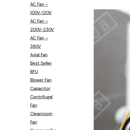
Industrial Automation
AC Fan –
100V-120V
Cleanroom Fan
AC Fan –
Air Purification
200V-230V
AC Fan –
Fan For Automotive
380V
Axial Fan
Cabinet Fan
Best Seller
Inverter Fan
BFU
Blower Fan
Capacitor
Centrifugal
Fan
Cleanroom
Fan