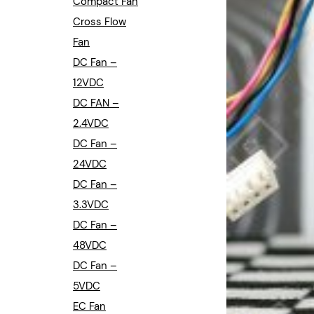
Compact Fan
Cross Flow
Fan
DC Fan –
12VDC
DC FAN –
2.4VDC
DC Fan –
24VDC
DC Fan –
3.3VDC
DC Fan –
48VDC
DC Fan –
5VDC
EC Fan