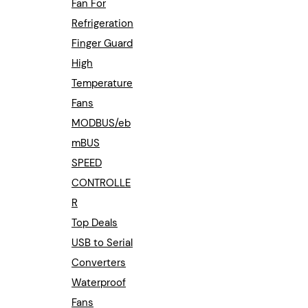
Fan For
Refrigeration
Finger Guard
High
Temperature
Fans
MODBUS/eb
mBUS
SPEED
CONTROLLE
R
Top Deals
USB to Serial
Converters
Waterproof
Fans