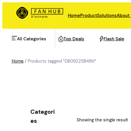
Skip
to
Home
Product
Solutions
About
content
All Categories
Top Deals
Flash Sale
Home
/ Products tagged “DB09225B48H”
AHU Fan
Rail Transit
Data Center Fan
Energy storage
Categori
Refrigeration Fan
Showing the single result
es