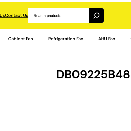
Search
 Us
Contact Us
Cabinet Fan
Refrigeration Fan
AHU Fan
DB09225B48