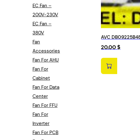
EC Fan –
200V-230V
EC Fan –
380V
AVC DB09225B48H
Fan
20.00
$
Accessories
Fan For AHU
Fan For
Cabinet
Fan For Data
Center
Fan For FFU
Fan For
Inverter
Fan For PCB