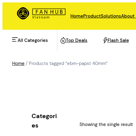
Skip
to
Home
Product
Solutions
About
content
All Categories
Top Deals
Flash Sale
Home
/ Products tagged “ebm-papst 40mm”
AHU Fan
Rail Transit
Data Center Fan
Energy storage
Categori
Refrigeration Fan
Showing the single result
es