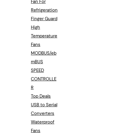
Fan For
Refrigeration
Finger Guard
High
Temperature
Fans
MODBUS/eb
mBUS
SPEED
CONTROLLE
R
Top Deals
USB to Serial
Converters
Waterproof
Fans