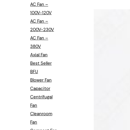
Industrial Automation
AC Fan –
100V-120V
Cleanroom Fan
AC Fan –
Air Purification
200V-230V
AC Fan –
Fan For Automotive
380V
Axial Fan
Cabinet Fan
Best Seller
Inverter Fan
BFU
Blower Fan
Capacitor
Centrifugal
Fan
Cleanroom
Fan