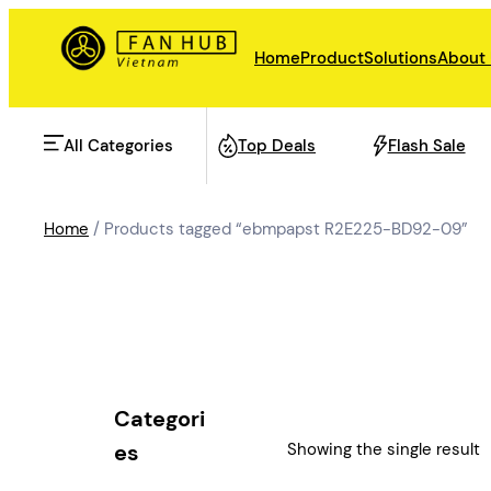
Skip
to
Home
Product
Solutions
About
content
All Categories
Top Deals
Flash Sale
Home
/ Products tagged “ebmpapst R2E225-BD92-09”
AHU Fan
Rail Transit
Data Center Fan
Energy storage
Categori
Refrigeration Fan
Showing the single result
es