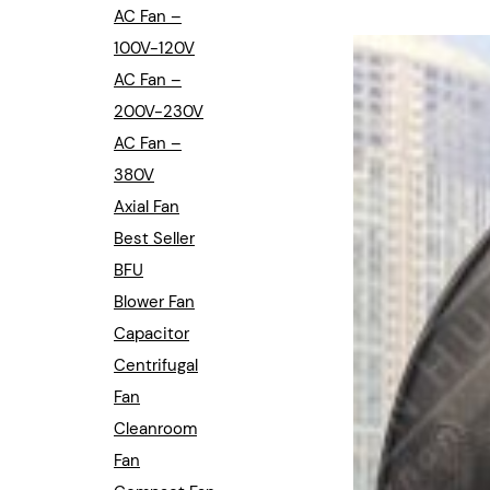
Industrial Automation
AC Fan –
100V-120V
Cleanroom Fan
AC Fan –
Air Purification
200V-230V
AC Fan –
Fan For Automotive
380V
Axial Fan
Cabinet Fan
Best Seller
Inverter Fan
BFU
Blower Fan
Capacitor
Centrifugal
Fan
Cleanroom
Fan