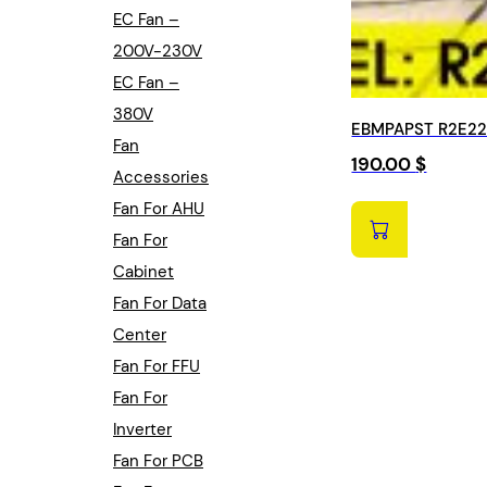
EC Fan –
200V-230V
EC Fan –
380V
EBMPAPST R2E225
Fan
190.00
$
Accessories
Fan For AHU
Fan For
Cabinet
Fan For Data
Center
Fan For FFU
Fan For
Inverter
Fan For PCB