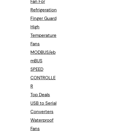
Fan For
Refrigeration
Finger Guard
High
Temperature
Fans
MODBUS/eb
mBUS
SPEED
CONTROLLE
R
Top Deals
USB to Serial
Converters
Waterproof
Fans