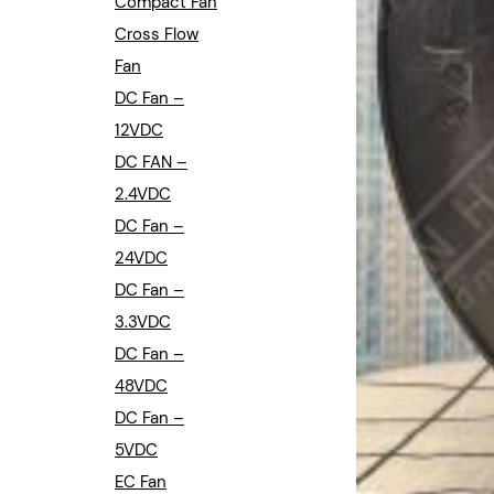
Compact Fan
Cross Flow
Fan
DC Fan –
12VDC
DC FAN –
2.4VDC
DC Fan –
24VDC
DC Fan –
3.3VDC
DC Fan –
48VDC
DC Fan –
5VDC
EC Fan