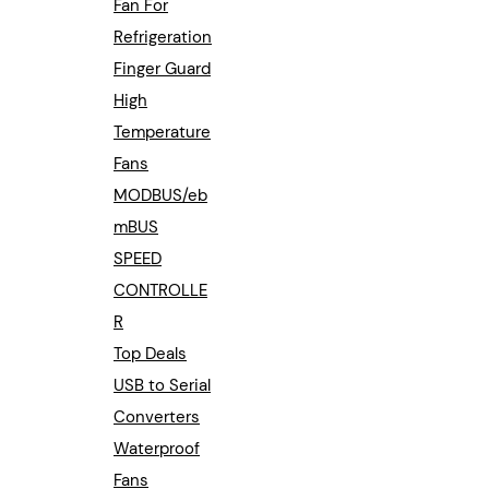
Fan For
Refrigeration
Finger Guard
High
Temperature
Fans
MODBUS/eb
mBUS
SPEED
CONTROLLE
R
Top Deals
USB to Serial
Converters
Waterproof
Fans