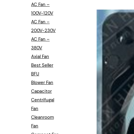
Industrial Automation
AC Fan –
100V-120V
Cleanroom Fan
AC Fan –
Air Purification
200V-230V
AC Fan –
Fan For Automotive
380V
Axial Fan
Cabinet Fan
Best Seller
Inverter Fan
BFU
Blower Fan
Capacitor
Centrifugal
Fan
Cleanroom
Fan