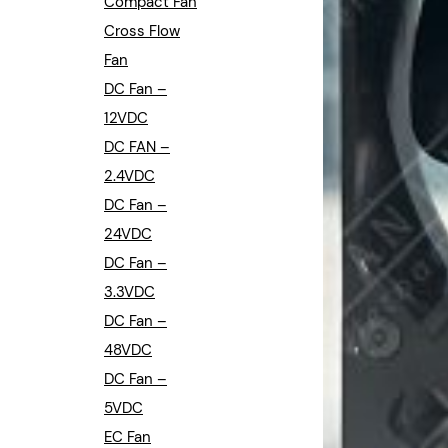
Compact Fan
Cross Flow
Fan
DC Fan –
12VDC
DC FAN –
2.4VDC
DC Fan –
24VDC
DC Fan –
3.3VDC
DC Fan –
48VDC
DC Fan –
5VDC
EC Fan