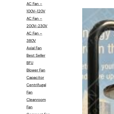
Industrial Automation
AC Fan –
100V-120V
Cleanroom Fan
AC Fan –
Air Purification
200V-230V
AC Fan –
Fan For Automotive
380V
Axial Fan
Cabinet Fan
Best Seller
Inverter Fan
BFU
Blower Fan
Capacitor
Centrifugal
Fan
Cleanroom
Fan