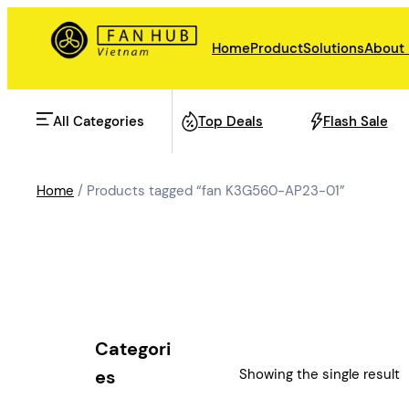
Skip
to
Home
Product
Solutions
About
content
All Categories
Top Deals
Flash Sale
Home
/ Products tagged “fan K3G560-AP23-01”
AHU Fan
Rail Transit
Data Center Fan
Energy storage
Categori
Refrigeration Fan
Showing the single result
es