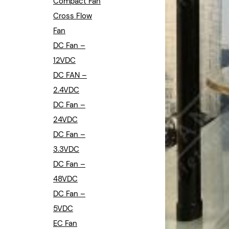
Compact Fan
Cross Flow
Fan
DC Fan –
12VDC
DC FAN –
2.4VDC
DC Fan –
24VDC
DC Fan –
3.3VDC
DC Fan –
48VDC
DC Fan –
5VDC
EC Fan