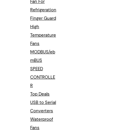
Fan For
Refrigeration
Finger Guard
High
Temperature
Fans
MODBUS/eb
mBUS
SPEED
CONTROLLE
R
Top Deals
USB to Serial
Converters
Waterproof
Fans