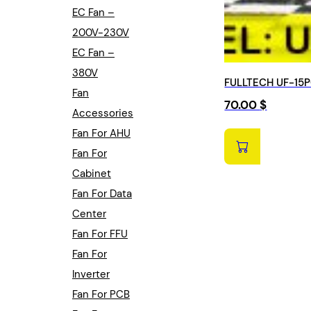
EC Fan –
200V-230V
EC Fan –
380V
FULLTECH UF-15PC
Fan
70.00
$
Accessories
Fan For AHU
Fan For
Cabinet
Fan For Data
Center
Fan For FFU
Fan For
Inverter
Fan For PCB