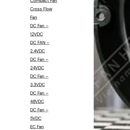
Compact Fan
Cross Flow
Fan
DC Fan –
12VDC
DC FAN –
2.4VDC
DC Fan –
24VDC
DC Fan –
3.3VDC
DC Fan –
48VDC
DC Fan –
5VDC
EC Fan