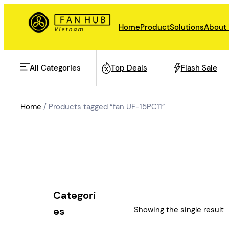
Skip
to
Home
Product
Solutions
About
content
All Categories
Top Deals
Flash Sale
Home
/ Products tagged “fan UF-15PC11”
AHU Fan
Rail Transit
Data Center Fan
Energy storage
Categori
Refrigeration Fan
Showing the single result
es