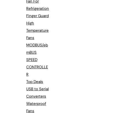
Fan For
Refrigeration
Finger Guard
High
Temperature
Fans
MODBUS/eb
mBUS
SPEED
CONTROLLE
R
Top Deals
USB to Serial
Converters
Waterproof
Fans