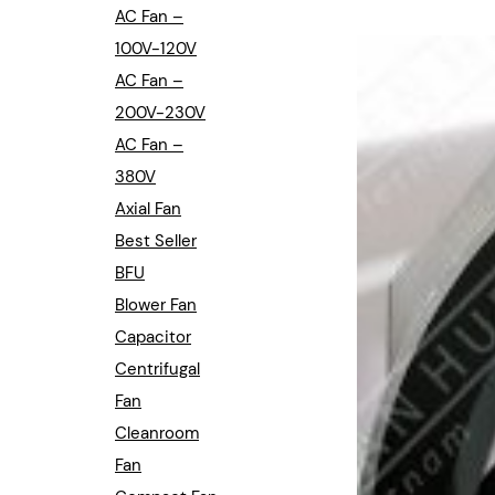
Industrial Automation
AC Fan –
100V-120V
Cleanroom Fan
AC Fan –
Air Purification
200V-230V
AC Fan –
Fan For Automotive
380V
Axial Fan
Cabinet Fan
Best Seller
Inverter Fan
BFU
Blower Fan
Capacitor
Centrifugal
Fan
Cleanroom
Fan