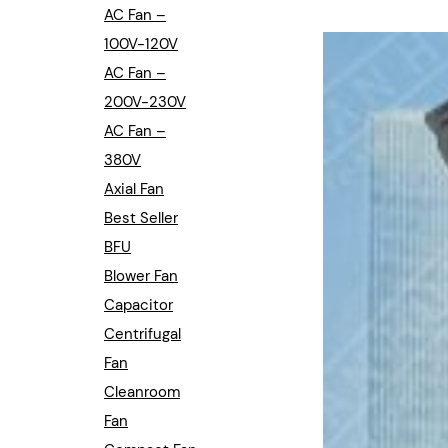
Industrial Automation
AC Fan –
100V-120V
Cleanroom Fan
AC Fan –
Air Purification
200V-230V
AC Fan –
Fan For Automotive
380V
Axial Fan
Cabinet Fan
Best Seller
Inverter Fan
BFU
Blower Fan
Capacitor
Centrifugal
Fan
Cleanroom
Fan