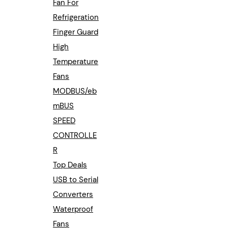
Fan For
Refrigeration
Finger Guard
High
Temperature
Fans
MODBUS/eb
mBUS
SPEED
CONTROLLE
R
Top Deals
USB to Serial
Converters
Waterproof
Fans