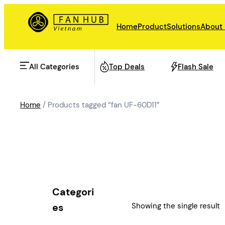
Skip
to
Home
Product
Solutions
About
content
All Categories
Top Deals
Flash Sale
Home
/ Products tagged “fan UF-60D11”
AHU Fan
Rail Transit
Data Center Fan
Energy storage
Categori
Refrigeration Fan
Showing the single result
es