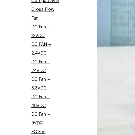
Compact Fan
Cross Flow
Fan
DC Fan –
12VDC
DC FAN –
2.4VDC
DC Fan –
24VDC
DC Fan –
3.3VDC
DC Fan –
48VDC
DC Fan –
5VDC
EC Fan