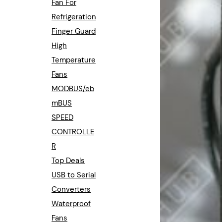
Fan For
Refrigeration
Finger Guard
High
Temperature
Fans
MODBUS/eb
mBUS
SPEED
CONTROLLE
R
Top Deals
USB to Serial
Converters
Waterproof
Fans