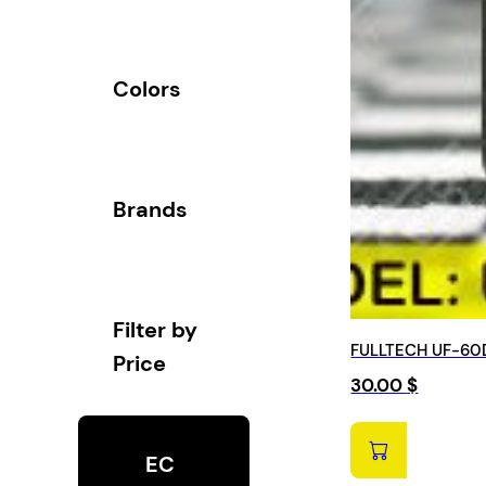
Colors
Brands
Filter by
FULLTECH UF-60
Price
30.00
$
EC