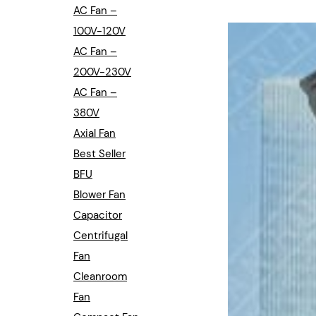
Industrial Automation
AC Fan –
100V-120V
Cleanroom Fan
AC Fan –
Air Purification
200V-230V
AC Fan –
Fan For Automotive
380V
Axial Fan
Cabinet Fan
Best Seller
Inverter Fan
BFU
Blower Fan
Capacitor
Centrifugal
Fan
Cleanroom
Fan