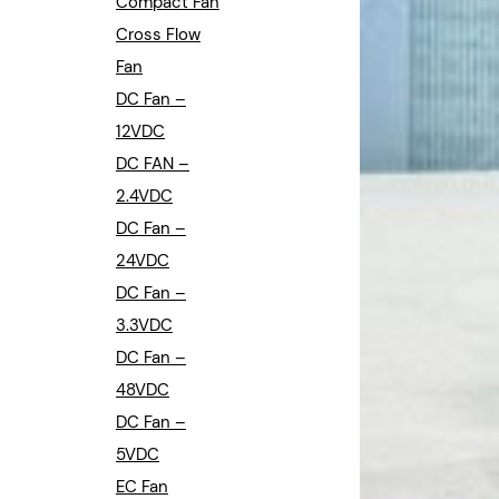
Compact Fan
Cross Flow
Fan
DC Fan –
12VDC
DC FAN –
2.4VDC
DC Fan –
24VDC
DC Fan –
3.3VDC
DC Fan –
48VDC
DC Fan –
5VDC
EC Fan