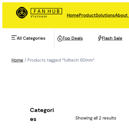
Skip
to
Home
Product
Solutions
About
content
All Categories
Top Deals
Flash Sale
Home
/ Products tagged “fulltech 60mm”
AHU Fan
Rail Transit
Data Center Fan
Energy storage
Categori
Refrigeration Fan
Showing all 2 results
es