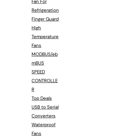
Fan For
Refrigeration
Finger Guard
High
Temperature
Fans
MODBUS/eb
mBUS
SPEED
CONTROLLE
R
Top Deals
USB to Serial
Converters
Waterproof
Fans