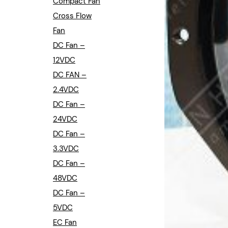
Compact Fan
Cross Flow
Fan
DC Fan –
12VDC
DC FAN –
2.4VDC
DC Fan –
24VDC
DC Fan –
3.3VDC
DC Fan –
48VDC
DC Fan –
5VDC
EC Fan