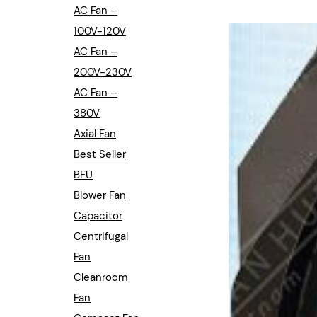
Industrial Automation
AC Fan –
100V-120V
Cleanroom Fan
AC Fan –
Air Purification
200V-230V
AC Fan –
Fan For Automotive
380V
Axial Fan
Cabinet Fan
Best Seller
Inverter Fan
BFU
Blower Fan
Capacitor
Centrifugal
Fan
Cleanroom
Fan