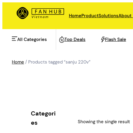
Skip
to
Home
Product
Solutions
About
content
All Categories
Top Deals
Flash Sale
Home
/ Products tagged “sanju 220v”
AHU Fan
Rail Transit
Data Center Fan
Energy storage
Categori
Refrigeration Fan
Showing the single result
es