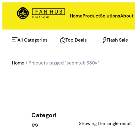
Skip
to
Home
Product
Solutions
About
content
All Categories
Top Deals
Flash Sale
Home
/ Products tagged “seemtek 380v”
AHU Fan
Rail Transit
Data Center Fan
Energy storage
Categori
Refrigeration Fan
Showing the single result
es