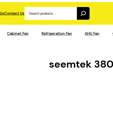
Search
 Us
Contact Us
Cabinet Fan
Refrigeration Fan
AHU Fan
seemtek 38