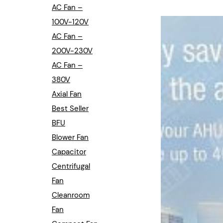
Industrial Automation
AC Fan –
100V-120V
Cleanroom Fan
AC Fan –
Air Purification
200V-230V
AC Fan –
Fan For Automotive
380V
Axial Fan
Cabinet Fan
Best Seller
Inverter Fan
BFU
Blower Fan
Capacitor
Centrifugal
Fan
Cleanroom
Fan