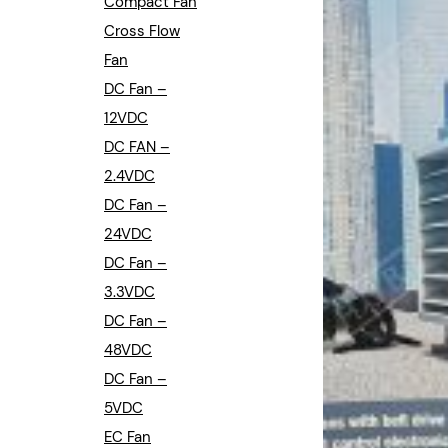
Compact Fan
Cross Flow
Fan
DC Fan –
12VDC
DC FAN –
2.4VDC
DC Fan –
24VDC
DC Fan –
3.3VDC
DC Fan –
48VDC
DC Fan –
5VDC
EC Fan