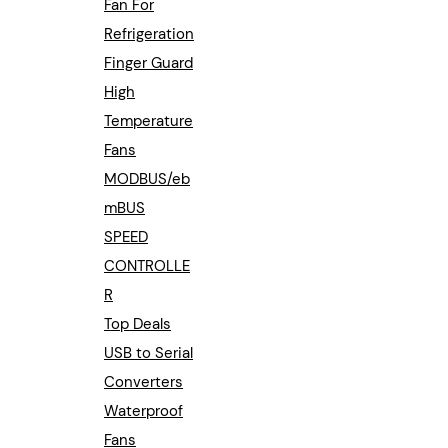
Fan For
Refrigeration
Finger Guard
High
Temperature
Fans
MODBUS/eb
mBUS
SPEED
CONTROLLE
R
Top Deals
USB to Serial
Converters
Waterproof
Fans