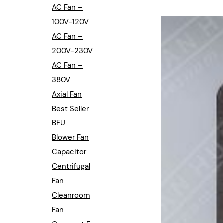
Industrial Automation
AC Fan –
100V-120V
Cleanroom Fan
AC Fan –
Air Purification
200V-230V
AC Fan –
Fan For Automotive
380V
Axial Fan
Cabinet Fan
Best Seller
Inverter Fan
BFU
Blower Fan
Capacitor
Centrifugal
Fan
Cleanroom
Fan