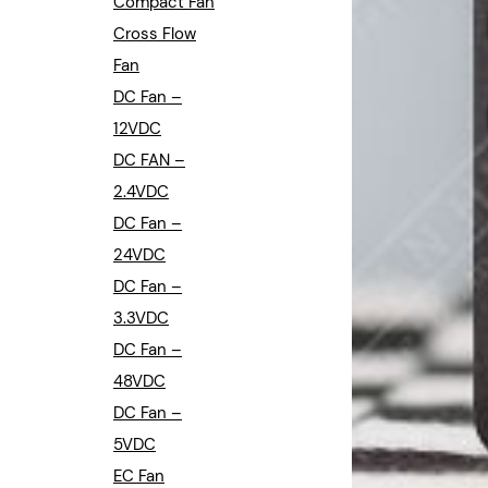
Compact Fan
Cross Flow
Fan
DC Fan –
12VDC
DC FAN –
2.4VDC
DC Fan –
24VDC
DC Fan –
3.3VDC
DC Fan –
48VDC
DC Fan –
5VDC
EC Fan