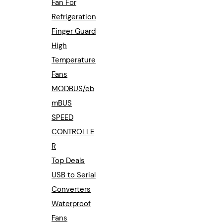
Fan For
Refrigeration
Finger Guard
High
Temperature
Fans
MODBUS/eb
mBUS
SPEED
CONTROLLE
R
Top Deals
USB to Serial
Converters
Waterproof
Fans