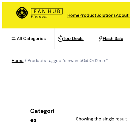
Skip
to
Home
Product
Solutions
About
content
All Categories
Top Deals
Flash Sale
Home
/ Products tagged “sinwan 50x50x12mm”
AHU Fan
Rail Transit
Data Center Fan
Energy storage
Categori
Refrigeration Fan
Showing the single result
es