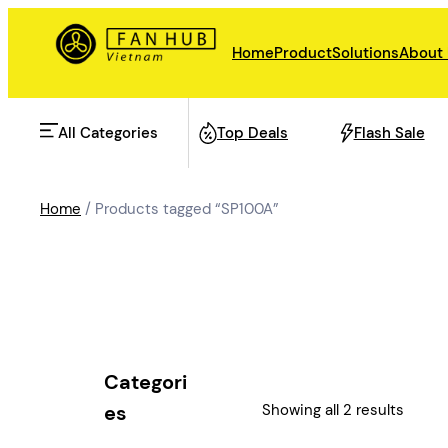
Skip
to
Home
Product
Solutions
About
content
All Categories
Top Deals
Flash Sale
Home
/ Products tagged “SP100A”
AHU Fan
Rail Transit
Data Center Fan
Energy storage
Categori
Refrigeration Fan
Showing all 2 results
es