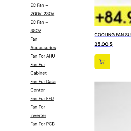
EC Fan –
200V-230V
EC Fan –
380V
COOLING FAN SU
Fan
25.00
$
Accessories
Fan For AHU
Fan For
Cabinet
Fan For Data
Center
Fan For FFU
Fan For
Inverter
Fan For PCB