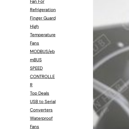
Fan For
Refrigeration
Finger Guard
High
Temperature
Fans
MODBUS/eb
mBUS
SPEED
CONTROLLE
R
Top Deals
USB to Serial
Converters
Waterproof
Fans