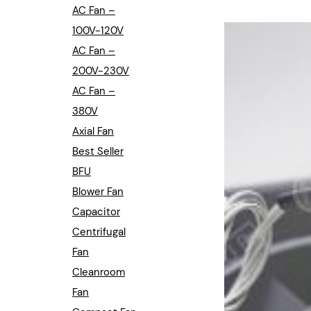
Industrial Automation
AC Fan –
100V-120V
Cleanroom Fan
AC Fan –
Air Purification
200V-230V
AC Fan –
Fan For Automotive
380V
Axial Fan
Cabinet Fan
Best Seller
Inverter Fan
BFU
Blower Fan
Capacitor
Centrifugal
Fan
Cleanroom
Fan