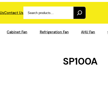
Search
 Us
Contact Us
Cabinet Fan
Refrigeration Fan
AHU Fan
SP100A