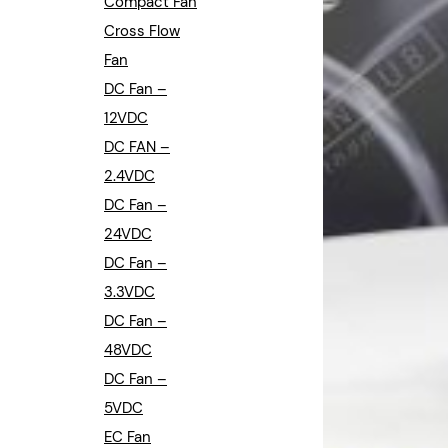
Compact Fan
Cross Flow
Fan
DC Fan –
12VDC
DC FAN –
2.4VDC
DC Fan –
24VDC
DC Fan –
3.3VDC
DC Fan –
48VDC
DC Fan –
5VDC
EC Fan