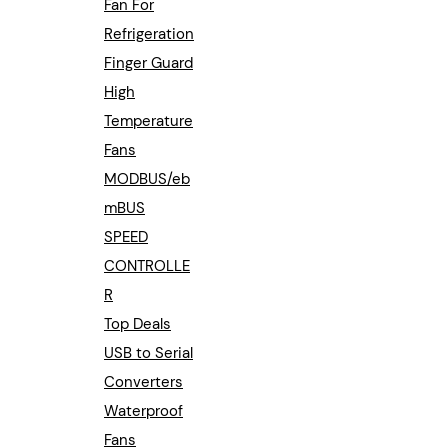
Fan For
Refrigeration
Finger Guard
High
Temperature
Fans
MODBUS/eb
mBUS
SPEED
CONTROLLE
R
Top Deals
USB to Serial
Converters
Waterproof
Fans