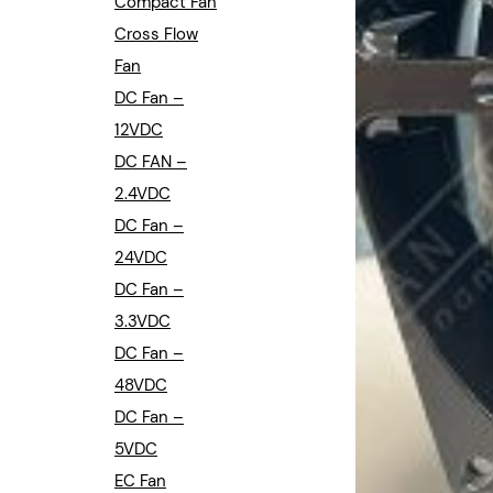
Compact Fan
Cross Flow
Fan
DC Fan –
12VDC
DC FAN –
2.4VDC
DC Fan –
24VDC
DC Fan –
3.3VDC
DC Fan –
48VDC
DC Fan –
5VDC
EC Fan