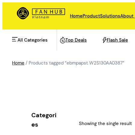
Skip
to
Home
Product
Solutions
About
content
All Categories
Top Deals
Flash Sale
Home
/ Products tagged “ebmpapst W2S130AA0387”
AHU Fan
Rail Transit
Data Center Fan
Energy storage
Categori
Refrigeration Fan
Showing the single result
es