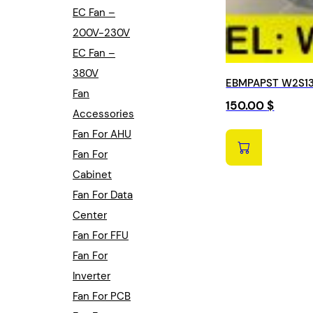
EC Fan –
200V-230V
EC Fan –
380V
EBMPAPST W2S13
Fan
150.00
$
Accessories
Fan For AHU
Fan For
Cabinet
Fan For Data
Center
Fan For FFU
Fan For
Inverter
Fan For PCB