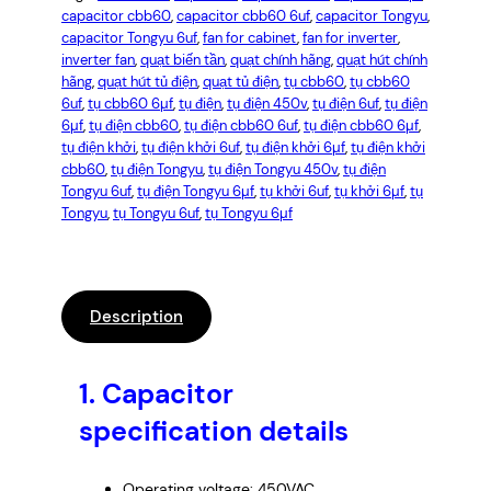
capacitor cbb60
, 
capacitor cbb60 6uf
, 
capacitor Tongyu
, 
capacitor Tongyu 6uf
, 
fan for cabinet
, 
fan for inverter
, 
inverter fan
, 
quạt biến tần
, 
quạt chính hãng
, 
quạt hút chính
hãng
, 
quạt hút tủ điện
, 
quạt tủ điện
, 
tụ cbb60
, 
tụ cbb60
6uf
, 
tụ cbb60 6µf
, 
tụ điện
, 
tụ điện 450v
, 
tụ điện 6uf
, 
tụ điện
6µf
, 
tụ điện cbb60
, 
tụ điện cbb60 6uf
, 
tụ điện cbb60 6µf
, 
tụ điện khởi
, 
tụ điện khởi 6uf
, 
tụ điện khởi 6µf
, 
tụ điện khởi
cbb60
, 
tụ điện Tongyu
, 
tụ điện Tongyu 450v
, 
tụ điện
Tongyu 6uf
, 
tụ điện Tongyu 6µf
, 
tụ khởi 6uf
, 
tụ khởi 6µf
, 
tụ
Tongyu
, 
tụ Tongyu 6uf
, 
tụ Tongyu 6µf
Description
1.
Capacitor
specification details
Operating voltage: 450VAC